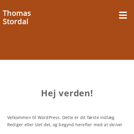
Skip
to
Thomas
content
Stordal
Hej verden!
Velkommen til WordPress. Dette er dit første indlæg.
Rediger eller slet det, og begynd herefter med at skrive!